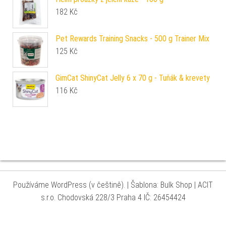
182
Kč
Pet Rewards Training Snacks - 500 g Trainer Mix
125
Kč
GimCat ShinyCat Jelly 6 x 70 g - Tuňák & krevety
116
Kč
Používáme WordPress (v češtině).
|
Šablona: Bulk Shop
| ACIT
s.r.o. Chodovská 228/3 Praha 4 IČ: 26454424