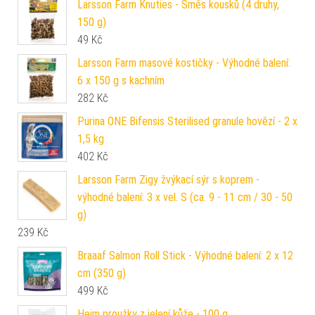
Larsson Farm Knuties - Směs kousků (4 druhy,
150 g)
49
Kč
Larsson Farm masové kostičky - Výhodné balení:
6 x 150 g s kachním
282
Kč
Purina ONE Bifensis Sterilised granule hovězí - 2 x
1,5 kg
402
Kč
Larsson Farm Zigy žvýkací sýr s koprem -
výhodné balení: 3 x vel. S (ca. 9 - 11 cm / 30 - 50
g)
239
Kč
Braaaf Salmon Roll Stick - Výhodné balení: 2 x 12
cm (350 g)
499
Kč
Heim proužky z jelení kůže - 100 g