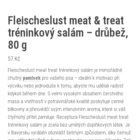
Fleischeslust meat & treat
tréninkový salám – drůbež,
80 g
57
Kč
Fleischeslust meat treat tréninkový salám je mimořádně
chutný
pamlsek
pro vašeho psa – ideální k motivaci při
výcviku nebo jednoduše k tomu, abyste mu udělali radost
kdykoli během dne. S velmi vysokým obsahem čerstvého
masa a vnitřností v potravinářské kvalitě poskytuje cenné
bílkoviny a přesvědčí svým intenzivním aroma, které si váš
čtyřnohý přítel zamiluje. Receptura Fleischeslust meat treat
tréninkový salám je zcela bez umělých doplňkových látek. Je
v Bavorsku vyráběn obzvlášť šetrným způsobem, díky čemuž