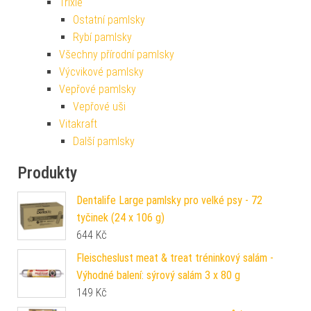
Trixie
Ostatní pamlsky
Rybí pamlsky
Všechny přírodní pamlsky
Výcvikové pamlsky
Vepřové pamlsky
Vepřové uši
Vitakraft
Další pamlsky
Produkty
Dentalife Large pamlsky pro velké psy - 72
tyčinek (24 x 106 g)
644
Kč
Fleischeslust meat & treat tréninkový salám -
Výhodné balení: sýrový salám 3 x 80 g
149
Kč