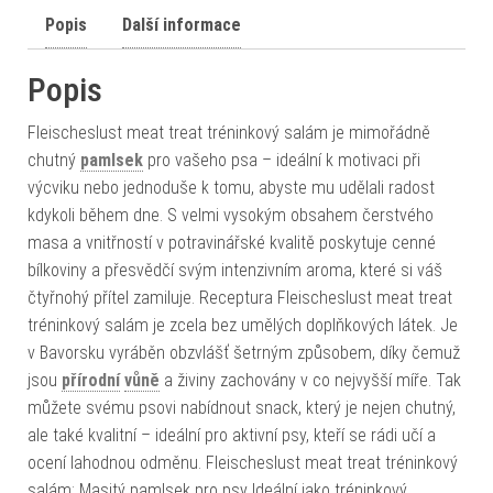
Popis
Další informace
Popis
Fleischeslust meat treat tréninkový salám je mimořádně
chutný
pamlsek
pro vašeho psa – ideální k motivaci při
výcviku nebo jednoduše k tomu, abyste mu udělali radost
kdykoli během dne. S velmi vysokým obsahem čerstvého
masa a vnitřností v potravinářské kvalitě poskytuje cenné
bílkoviny a přesvědčí svým intenzivním aroma, které si váš
čtyřnohý přítel zamiluje. Receptura Fleischeslust meat treat
tréninkový salám je zcela bez umělých doplňkových látek. Je
v Bavorsku vyráběn obzvlášť šetrným způsobem, díky čemuž
jsou
přírodní
vůně
a živiny zachovány v co nejvyšší míře. Tak
můžete svému psovi nabídnout snack, který je nejen chutný,
ale také kvalitní – ideální pro aktivní psy, kteří se rádi učí a
ocení lahodnou odměnu. Fleischeslust meat treat tréninkový
salám: Masitý pamlsek pro psy Ideální jako tréninkový