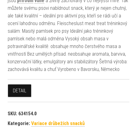
jsou
přírodní
vůně
a živiny zachovány v co nejvyšší míře. Tak
můžete svému psovi nabídnout snack, který je nejen chutný,
ale také kvalitní – ideální pro aktivní psy, kteří se rádi učí a
ocení lahodnou odměnu. Fleischeslust meat treat tréninkový
salám: Masitý pamlsek pro psy Ideální jako tréninkový
pamlsek nebo malá odměna Vysoký obsah masa v
potravinářské kvalitě: obsahuje mnoho čerstvého masa a
vnitřností Bez umělých přísad: neobsahuje aromata, barviva,
konzervační látky, emulgátory ani stabilizátory Šetrná výroba:
zachovává kvalitu a chuť Vyrobeno v Bavorsku, Německo
DETAIL
SKU:
634154.0
Kategorie:
Variace drůbežích snacků