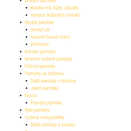
Drůbeží pamlsky
Klasika: krk, kůže, žaludek
Variace drůbežích snacků
Hovězí pamlsky
Hovězí uši
Sušené hovězí maso
Vnitřnosti
Koňské pamlsky
Mrazem sušené pamlsky
Pštrosí pamlsky
Pamlsky se zvěřinou
Další pamlsky z divočiny
Jelení pamlsky
Rocco
Přírodní pamlsky
Rybí pamlsky
Sušené maso/plátky
Další pamlsky a snacky