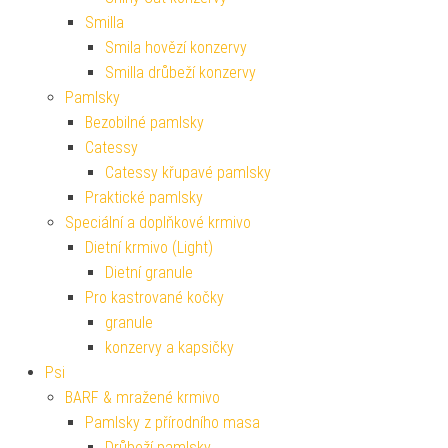
Smilla
Smila hovězí konzervy
Smilla drůbeží konzervy
Pamlsky
Bezobilné pamlsky
Catessy
Catessy křupavé pamlsky
Praktické pamlsky
Speciální a doplňkové krmivo
Dietní krmivo (Light)
Dietní granule
Pro kastrované kočky
granule
konzervy a kapsičky
Psi
BARF & mražené krmivo
Pamlsky z přírodního masa
Drůbeží pamlsky