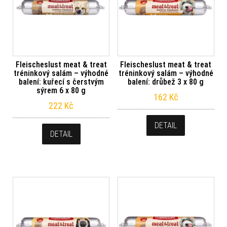
Fleischeslust meat & treat
Fleischeslust meat & treat
tréninkový salám – výhodné
tréninkový salám – výhodné
balení: kuřecí s čerstvým
balení: drůbež 3 x 80 g
sýrem 6 x 80 g
162
Kč
222
Kč
DETAIL
DETAIL