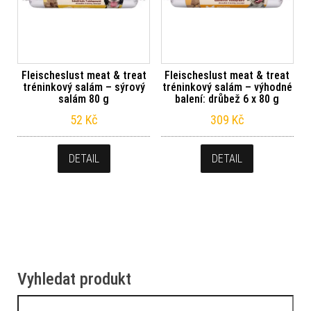
Fleischeslust meat & treat
Fleischeslust meat & treat
tréninkový salám – sýrový
tréninkový salám – výhodné
salám 80 g
balení: drůbež 6 x 80 g
52
Kč
309
Kč
DETAIL
DETAIL
Vyhledat produkt
Vyhledávání