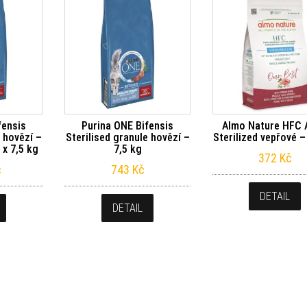
fensis
Purina ONE Bifensis
Almo Nature HFC 
e hovězí –
Sterilised granule hovězí –
Sterilized vepřové –
 x 7,5 kg
7,5 kg
372
Kč
č
743
Kč
DETAIL
DETAIL