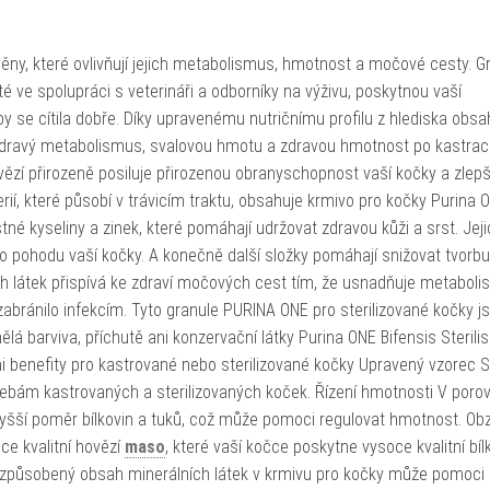
y, které ovlivňují jejich metabolismus, hmotnost a močové cesty. G
té ve spolupráci s veterináři a odborníky na výživu, poskytnou vaší
by se cítila dobře. Díky upravenému nutričnímu profilu z hlediska obsa
 zdravý metabolismus, svalovou hmotu a zdravou hmotnost po kastraci
ězí přirozeně posiluje přirozenou obranyschopnost vaší kočky a zlepšu
erií, které působí v trávicím traktu, obsahuje krmivo pro kočky Purina 
né kyseliny a zinek, které pomáhají udržovat zdravou kůži a srst. Jej
o pohodu vaší kočky. A konečně další složky pomáhají snižovat tvorbu
 látek přispívá ke zdraví močových cest tím, že usnadňuje metabol
abránilo infekcím. Tyto granule PURINA ONE pro sterilizované kočky j
lá barviva, příchutě ani konzervační látky Purina ONE Bifensis Sterili
i benefity pro kastrované nebo sterilizované kočky Upravený vzorec S
ebám kastrovaných a sterilizovaných koček. Řízení hmotnosti V porov
yšší poměr bílkovin a tuků, což může pomoci regulovat hmotnost. Obz
ce kvalitní hovězí
maso
, které vaší kočce poskytne vysoce kvalitní bíl
 Přizpůsobený obsah minerálních látek v krmivu pro kočky může pomoci