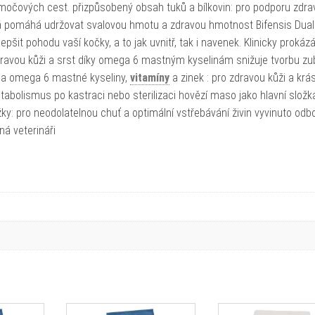
močových cest. přizpůsobený obsah tuků a bílkovin: pro podporu zdr
erá pomáhá udržovat svalovou hmotu a zdravou hmotnost Bifensis Dual
šit pohodu vaší kočky, a to jak uvnitř, tak i navenek. Klinicky prokáz
zdravou kůži a srst díky omega 6 mastným kyselinám snižuje tvorbu zu
na omega 6 mastné kyseliny,
vitamíny
a zinek : pro zdravou kůži a kr
abolismus po kastraci nebo sterilizaci hovězí maso jako hlavní složka
ky: pro neodolatelnou chuť a optimální vstřebávání živin vyvinuto odbo
á veterináři