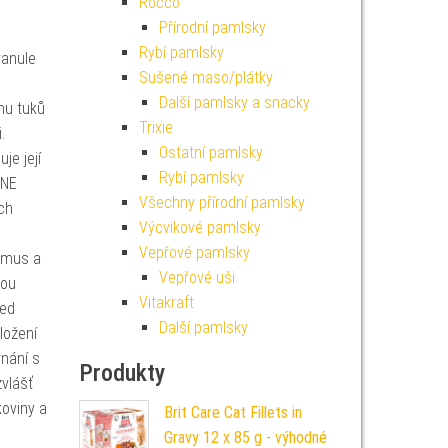
Rocco
Přírodní pamlsky
Rybí pamlsky
ranule
Sušené maso/plátky
Další pamlsky a snacky
hu tuků
Trixie
.
Ostatní pamlsky
je její
Rybí pamlsky
ONE
Všechny přírodní pamlsky
ich
Výcvikové pamlsky
Vepřové pamlsky
ismus a
Vepřové uši
sou
Vitakraft
sed
Další pamlsky
ložení
nání s
Produkty
vlášť
koviny a
Brit Care Cat Fillets in
Gravy 12 x 85 g - výhodné