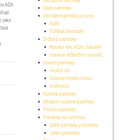
Bezobilné pamlsky
ou kůži
Další pamlsky
hčuje
Dentální pamlsky pro psy
o jako
Další
člivě
PURINA Dentalife
Drůbeží pamlsky
i
Klasika: krk, kůže, žaludek
Variace drůbežích snacků
Hovězí pamlsky
Hovězí uši
Sušené hovězí maso
Vnitřnosti
Koňské pamlsky
Mrazem sušené pamlsky
Pštrosí pamlsky
Pamlsky se zvěřinou
Další pamlsky z divočiny
Jelení pamlsky