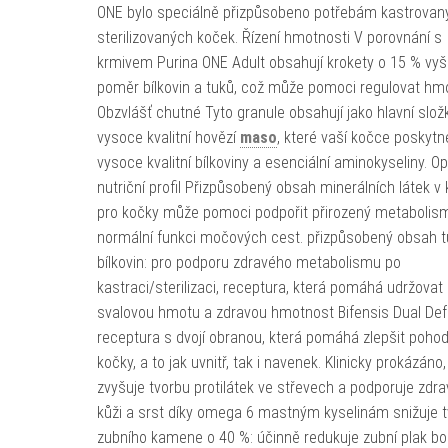
ONE bylo speciálně přizpůsobeno potřebám kastrovan
sterilizovaných koček. Řízení hmotnosti V porovnání s
krmivem Purina ONE Adult obsahují krokety o 15 % vyš
poměr bílkovin a tuků, což může pomoci regulovat hm
Obzvlášť chutné Tyto granule obsahují jako hlavní slož
vysoce kvalitní hovězí
maso
, které vaší kočce poskytn
vysoce kvalitní bílkoviny a esenciální aminokyseliny. Op
nutriční profil Přizpůsobený obsah minerálních látek v
pro kočky může pomoci podpořit přirozený metabolis
normální funkci močových cest. přizpůsobený obsah t
bílkovin: pro podporu zdravého metabolismu po
kastraci/sterilizaci, receptura, která pomáhá udržovat
svalovou hmotu a zdravou hmotnost Bifensis Dual Def
receptura s dvojí obranou, která pomáhá zlepšit pohod
kočky, a to jak uvnitř, tak i navenek. Klinicky prokázáno,
zvyšuje tvorbu protilátek ve střevech a podporuje zdr
kůži a srst díky omega 6 mastným kyselinám snižuje 
zubního kamene o 40 %: účinně redukuje zubní plak b