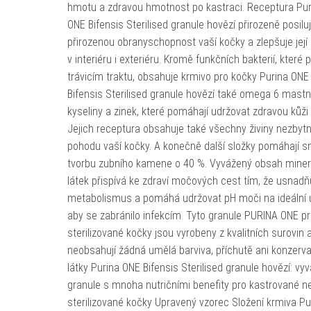
hmotu a zdravou hmotnost po kastraci. Receptura Pur
ONE Bifensis Sterilised granule hovězí přirozeně posilu
přirozenou obranyschopnost vaší kočky a zlepšuje jej
v interiéru i exteriéru. Kromě funkčních bakterií, které 
trávicím traktu, obsahuje krmivo pro kočky Purina ONE
Bifensis Sterilised granule hovězí také omega 6 mast
kyseliny a zinek, které pomáhají udržovat zdravou kůži 
Jejich receptura obsahuje také všechny živiny nezbyt
pohodu vaší kočky. A konečně další složky pomáhají s
tvorbu zubního kamene o 40 %. Vyvážený obsah miner
látek přispívá ke zdraví močových cest tím, že usnadň
metabolismus a pomáhá udržovat pH moči na ideální ú
aby se zabránilo infekcím. Tyto granule PURINA ONE p
sterilizované kočky jsou vyrobeny z kvalitních surovin 
neobsahují žádná umělá barviva, příchutě ani konzerv
látky Purina ONE Bifensis Sterilised granule hovězí: vy
granule s mnoha nutričními benefity pro kastrované n
sterilizované kočky Upravený vzorec Složení krmiva Pu