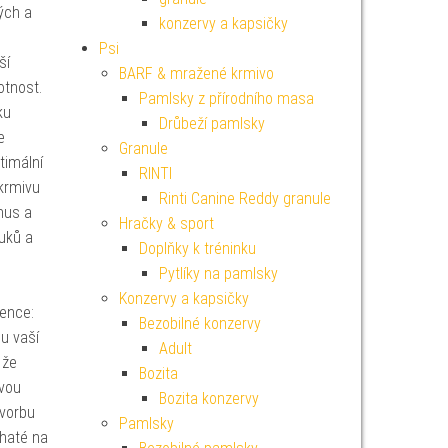
ých a
konzervy a kapsičky
Psi
ší
BARF & mražené krmivo
otnost.
Pamlsky z přírodního masa
ku
Drůbeží pamlsky
e
Granule
timální
RINTI
 krmivu
Rinti Canine Reddy granule
mus a
Hračky & sport
uků a
Doplňky k tréninku
Pytlíky na pamlsky
Konzervy a kapsičky
ence:
Bezobilné konzervy
u vaší
Adult
 že
Bozita
avou
Bozita konzervy
tvorbu
Pamlsky
ohaté na