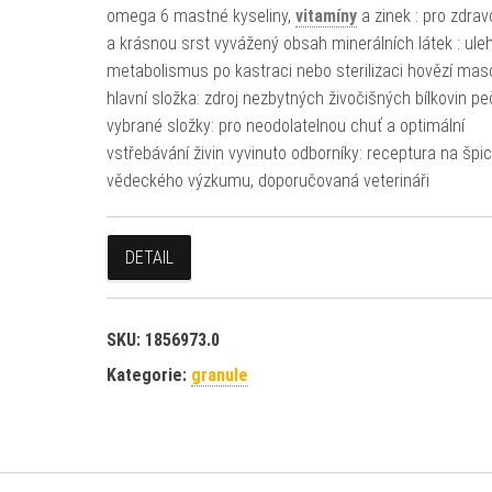
omega 6 mastné kyseliny,
vitamíny
a zinek : pro zdrav
a krásnou srst vyvážený obsah minerálních látek : ule
metabolismus po kastraci nebo sterilizaci hovězí mas
hlavní složka: zdroj nezbytných živočišných bílkovin pe
vybrané složky: pro neodolatelnou chuť a optimální
vstřebávání živin vyvinuto odborníky: receptura na špic
vědeckého výzkumu, doporučovaná veterináři
DETAIL
SKU:
1856973.0
Kategorie:
granule