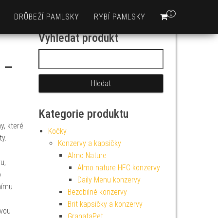
0
DRŮBEŽÍ PAMLSKY
RYBÍ PAMLSKY
Vyhledat produkt
Vyhledávání
 –
Kategorie produktu
, které
Kočky
y.
Konzervy a kapsičky
Almo Nature
u,
Almo nature HFC konzervy
o
Daily Menu konzervy
nímu
Bezobilné konzervy
Brit kapsičky a konzervy
ovou
GranataPet