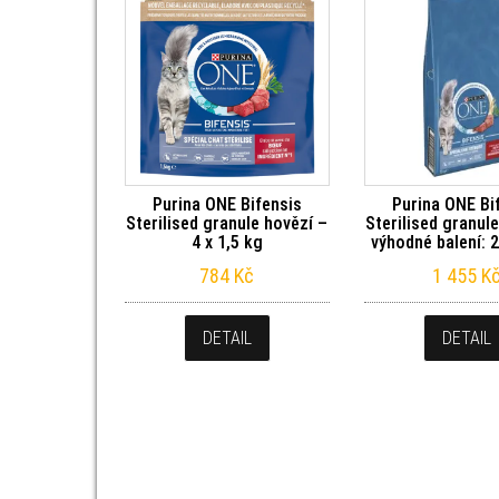
Purina ONE Bifensis
Purina ONE Bi
Sterilised granule hovězí –
Sterilised granul
4 x 1,5 kg
výhodné balení: 2
784
Kč
1 455
K
DETAIL
DETAIL