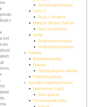
ina
DeliCatessen konzervy
je
Porta 21
í pohodu
Porta 21 konzervy
působí v
ShinyCat (Gimpet/ GimCat)
Shiny Cat konzervy
né
Smilla
a srst.
Smila hovězí konzervy
né pro
Smilla drůbeží konzervy
nižovat
Pamlsky
álních
Bezobilné pamlsky
uje
Catessy
rovni,
Catessy křupavé pamlsky
ro
Praktické pamlsky
a
Speciální a doplňkové krmivo
ační
Dietní krmivo (Light)
vážené
Dietní granule
ebo
Pro kastrované kočky
rina
granule