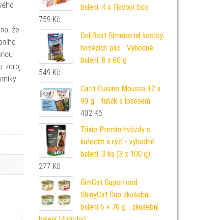
avého
balení: 4 x Flavour box
759
Kč
áno, že
DeliBest Simmental kostky
bního
hovězích plic - Výhodné
ásnou
balení: 8 x 60 g
: zdroj
549
Kč
rníky:
Catit Cuisine Mousse 12 x
90 g - tuňák s lososem
402
Kč
Trixie Premio hvězdy s
kuřecím a rýží - výhodné
balení: 3 ks (3 x 100 g)
277
Kč
GimCat Superfood
ShinyCat Duo zkušební
balení 6 × 70 g - zkušební
balení (4 druhy)