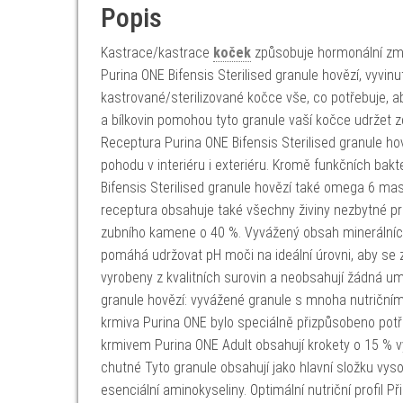
Popis
Kastrace/kastrace
koček
způsobuje hormonální změn
Purina ONE Bifensis Sterilised granule hovězí, vyvinu
kastrované/sterilizované kočce vše, co potřebuje, a
a bílkovin pomohou tyto granule vaší kočce udržet
Receptura Purina ONE Bifensis Sterilised granule hov
pohodu v interiéru i exteriéru. Kromě funkčních bakt
Bifensis Sterilised granule hovězí také omega 6 mast
receptura obsahuje také všechny živiny nezbytné pr
zubního kamene o 40 %. Vyvážený obsah minerálních
pomáhá udržovat pH moči na ideální úrovni, aby se z
vyrobeny z kvalitních surovin a neobsahují žádná umě
granule hovězí: vyvážené granule s mnoha nutričním
krmiva Purina ONE bylo speciálně přizpůsobeno potř
krmivem Purina ONE Adult obsahují krokety o 15 % v
chutné Tyto granule obsahují jako hlavní složku vyso
esenciální aminokyseliny. Optimální nutriční profil