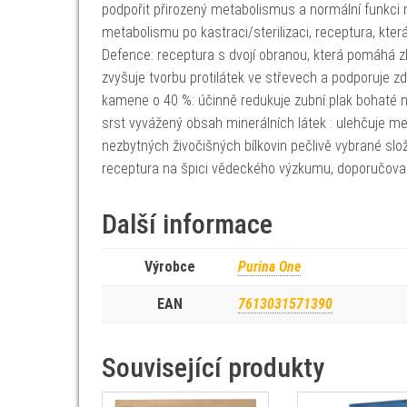
podpořit přirozený metabolismus a normální funkci 
metabolismu po kastraci/sterilizaci, receptura, kt
Defence: receptura s dvojí obranou, která pomáhá zlep
zvyšuje tvorbu protilátek ve střevech a podporuje 
kamene o 40 %: účinně redukuje zubní plak bohaté 
srst vyvážený obsah minerálních látek : ulehčuje met
nezbytných živočišných bílkovin pečlivě vybrané slož
receptura na špici vědeckého výzkumu, doporučovan
Další informace
Výrobce
Purina One
EAN
7613031571390
Související produkty