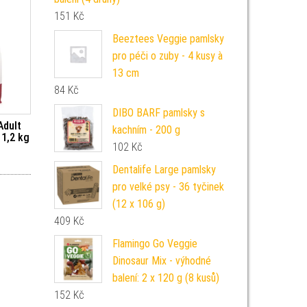
151
Kč
Beeztees Veggie pamlsky
pro péči o zuby - 4 kusy à
13 cm
84
Kč
DIBO BARF pamlsky s
Adult
kachním - 200 g
 1,2 kg
102
Kč
Dentalife Large pamlsky
pro velké psy - 36 tyčinek
(12 x 106 g)
409
Kč
Flamingo Go Veggie
Dinosaur Mix - výhodné
balení: 2 x 120 g (8 kusů)
152
Kč