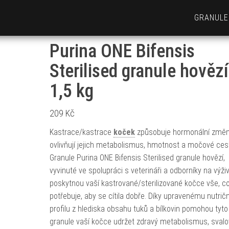
GRANULE
Purina ONE Bifensis
Sterilised granule hovězí
1,5 kg
209
Kč
Kastrace/kastrace
koček
způsobuje hormonální změny
ovlivňují jejich metabolismus, hmotnost a močové cest
Granule Purina ONE Bifensis Sterilised granule hovězí,
vyvinuté ve spolupráci s veterináři a odborníky na výživ
poskytnou vaší kastrované/sterilizované kočce vše, c
potřebuje, aby se cítila dobře. Díky upravenému nutrič
profilu z hlediska obsahu tuků a bílkovin pomohou tyto
granule vaší kočce udržet zdravý metabolismus, sval