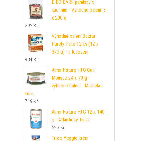
DIBO BARF pamlsky s
kachním - Výhodné balení: 3
x 200 g
292
Kč
Výhodné balení Bozita
Purely Paté 12 ks (12 x
370 g) - s lososem
934
Kč
Almo Nature HFC Cat
Mousse 24 x 70 g -
výhodné balení - Makrela a
kuře
719
Kč
Almo Nature HFC 12 x 140
g - Atlantický tuňák
523
Kč
Trixie Veggie krém -