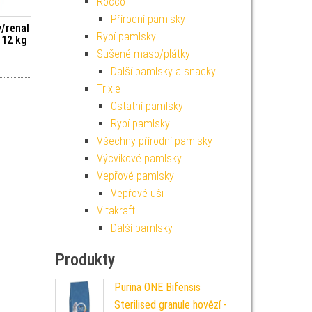
Rocco
Přírodní pamlsky
y/renal
Rybí pamlsky
 12 kg
Sušené maso/plátky
Další pamlsky a snacky
Trixie
Ostatní pamlsky
Rybí pamlsky
Všechny přírodní pamlsky
Výcvikové pamlsky
Vepřové pamlsky
Vepřové uši
Vitakraft
Další pamlsky
Produkty
Purina ONE Bifensis
Sterilised granule hovězí -