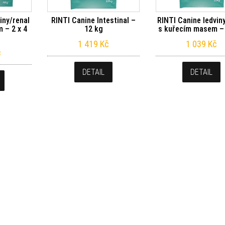
iny/renal
RINTI Canine Intestinal –
RINTI Canine ledvin
 – 2 x 4
12 kg
s kuřecím masem –
1 419
Kč
1 039
Kč
č
DETAIL
DETAIL