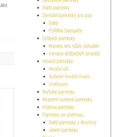
Bezobilné pamlsky
ální
Další pamlsky
Dentální pamlsky pro psy
Další
PURINA Dentalife
Drůbeží pamlsky
Klasika: krk, kůže, žaludek
Variace drůbežích snacků
Hovězí pamlsky
Hovězí uši
Sušené hovězí maso
Vnitřnosti
Koňské pamlsky
Mrazem sušené pamlsky
Pštrosí pamlsky
Pamlsky se zvěřinou
Další pamlsky z divočiny
Jelení pamlsky