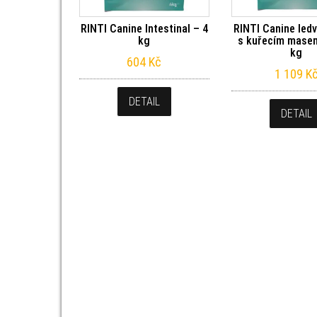
RINTI Canine Intestinal – 4
RINTI Canine ledv
kg
s kuřecím masem
kg
604
Kč
1 109
K
DETAIL
DETAIL