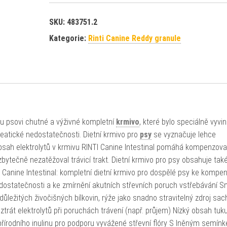
SKU:
483751.2
Kategorie:
Rinti Canine Reddy granule
mu psovi chutné a výživné kompletní
krmivo
, které bylo speciálně vyvi
reatické nedostatečnosti. Dietní krmivo pro
psy
se vyznačuje lehce
obsah elektrolytů v krmivu RINTI Canine Intestinal pomáhá kompenzova
 zbytečně nezatěžoval trávicí trakt. Dietní krmivo pro psy obsahuje ta
I Canine Intestinal: kompletní dietní krmivo pro dospělé psy ke kompe
dostatečnosti a ke zmírnění akutních střevních poruch vstřebávání 
důležitých živočišných bílkovin, rýže jako snadno stravitelný zdroj sac
rát elektrolytů při poruchách trávení (např. průjem) Nízký obsah tuku
přírodního inulinu pro podporu vyvážené střevní flóry S lněným semín