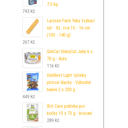
7,5 kg
743
Kč
Larsson Farm Yaky žvýkací
sýr - XL: cca 15 - 16 cm
(100 - 140 g)
267
Kč
GimCat ShinyCat Jelly 6 x
70 g - Kuře
116
Kč
DeliBest Light tyčinky
pštrosí šlachy - Výhodné
balení 2 x 200 g
449
Kč
Brit Care polévka pro
kočky 15 x 75 g - krocaní
289
Kč