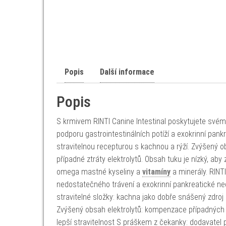
Popis
Další informace
Popis
S krmivem RINTI Canine Intestinal poskytujete své
podporu gastrointestinálních potíží a exokrinní pank
stravitelnou recepturou s kachnou a rýží. Zvýšený 
případné ztráty elektrolytů. Obsah tuku je nízký, aby
omega mastné kyseliny a
vitamíny
a minerály. RINT
nedostatečného trávení a exokrinní pankreatické ne
stravitelné složky: kachna jako dobře snášený zdroj 
Zvýšený obsah elektrolytů: kompenzace případných zt
lepší stravitelnost S práškem z čekanky: dodavatel 