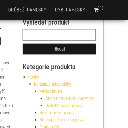
0
DRŮBEŽÍ PAMLSKY
RYBÍ PAMLSKY
Vyhledat produkt
–
Vyhledávání
g
psovi
Kategorie produktu
ně
inní
Kočky
e
Konzervy a kapsičky
ží.
Almo Nature
inal
Almo nature HFC konzervy
ah tuku
Daily Menu konzervy
krmivo
Bezobilné konzervy
a
Brit kapsičky a konzervy
dietní
GranataPet