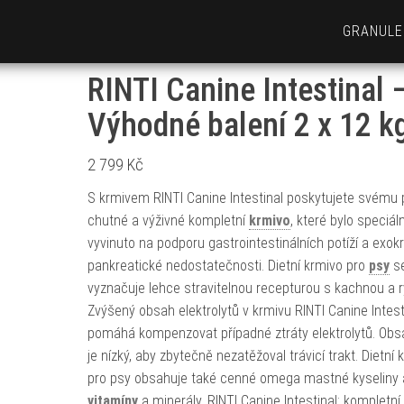
GRANULE
RINTI Canine Intestinal 
Výhodné balení 2 x 12 k
2 799
Kč
S krmivem RINTI Canine Intestinal poskytujete svému 
chutné a výživné kompletní
krmivo
, které bylo speciál
vyvinuto na podporu gastrointestinálních potíží a exokr
pankreatické nedostatečnosti. Dietní krmivo pro
psy
s
vyznačuje lehce stravitelnou recepturou s kachnou a rý
Zvýšený obsah elektrolytů v krmivu RINTI Canine Intest
pomáhá kompenzovat případné ztráty elektrolytů. Obs
je nízký, aby zbytečně nezatěžoval trávicí trakt. Dietní 
pro psy obsahuje také cenné omega mastné kyseliny 
vitamíny
a minerály. RINTI Canine Intestinal: kompletní 