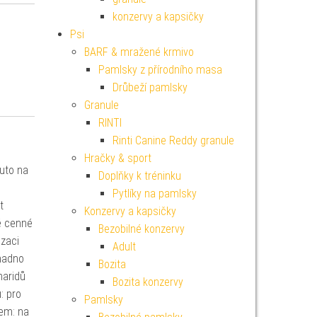
konzervy a kapsičky
Psi
BARF & mražené krmivo
Pamlsky z přírodního masa
Drůbeží pamlsky
Granule
RINTI
Rinti Canine Reddy granule
Hračky & sport
nuto na
Doplňky k tréninku
Pytlíky na pamlsky
t
Konzervy a kapsičky
ké cenné
Bezobilné konzervy
nzaci
Adult
Snadno
Bozita
haridů
Bozita konzervy
: pro
Pamlsky
kem: na