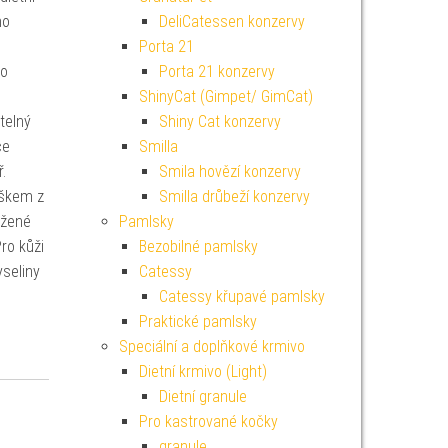
ho
DeliCatessen konzervy
Porta 21
no
Porta 21 konzervy
ShinyCat (Gimpet/ GimCat)
telný
Shiny Cat konzervy
ce
Smilla
.
Smila hovězí konzervy
áškem z
Smilla drůbeží konzervy
ážené
Pamlsky
ro kůži
Bezobilné pamlsky
seliny
Catessy
Catessy křupavé pamlsky
Praktické pamlsky
Speciální a doplňkové krmivo
Dietní krmivo (Light)
Dietní granule
Pro kastrované kočky
granule