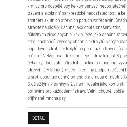
krmivo pro dospělé psy ke kompenzaci nedostatečné
trávení a exokrinní pankreatické nedostatečnosti a ke
zmírnění akutních střevních poruch vstřebávání Snad
stravitelné složky: kachna jako dobře snášený zdroj
důležitých živočišných bílkovin, rýže jako snadno stravi
zdroj sacharidů Zvýšený obsah elektrolytů: kompenza
případných ztrát elektrolytů při poruchách trávení (např
průjem) Nízký obsah tuku: pro lepší stravitelnost S pr
čekanky: dodavatel přírodního inulinu pro podporu vyv
střevní flóry S lněným semínkem: na podporu trávení P
a srst: obsahuje cenné omega-3 a omega-6 mastné ky
S důležitými vitamíny a živinami: ideální jako kompletní
potravina pro každodenní stravu Velmi chutné: dobře
přijímané mnoha psy
DETAIL