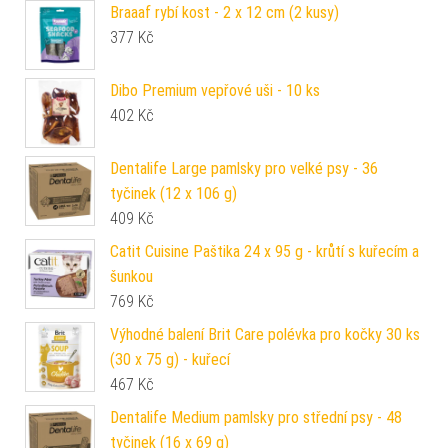
Braaaf rybí kost - 2 x 12 cm (2 kusy)
377
Kč
Dibo Premium vepřové uši - 10 ks
402
Kč
Dentalife Large pamlsky pro velké psy - 36
tyčinek (12 x 106 g)
409
Kč
Catit Cuisine Paštika 24 x 95 g - krůtí s kuřecím a
šunkou
769
Kč
Výhodné balení Brit Care polévka pro kočky 30 ks
(30 x 75 g) - kuřecí
467
Kč
Dentalife Medium pamlsky pro střední psy - 48
tyčinek (16 x 69 g)