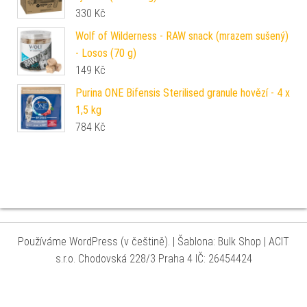
330
Kč
Wolf of Wilderness - RAW snack (mrazem sušený)
- Losos (70 g)
149
Kč
Purina ONE Bifensis Sterilised granule hovězí - 4 x
1,5 kg
784
Kč
Používáme WordPress (v češtině).
|
Šablona: Bulk Shop
| ACIT
s.r.o. Chodovská 228/3 Praha 4 IČ: 26454424