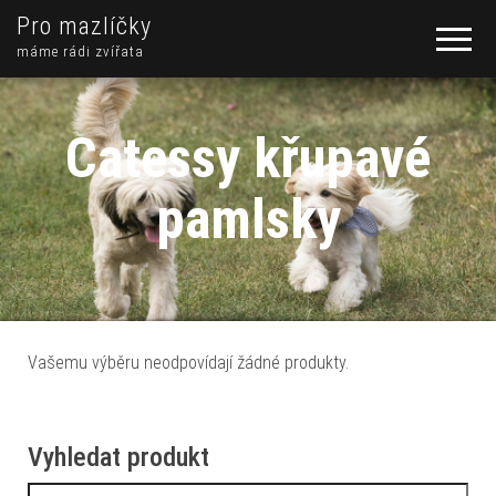
Pro mazlíčky
máme rádi zvířata
Catessy křupavé
pamlsky
Vašemu výběru neodpovídají žádné produkty.
Vyhledat produkt
Vyhledávání