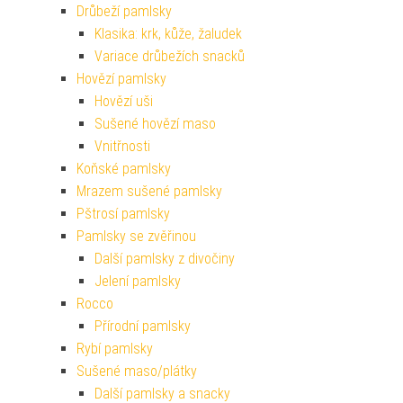
Drůbeží pamlsky
Klasika: krk, kůže, žaludek
Variace drůbežích snacků
Hovězí pamlsky
Hovězí uši
Sušené hovězí maso
Vnitřnosti
Koňské pamlsky
Mrazem sušené pamlsky
Pštrosí pamlsky
Pamlsky se zvěřinou
Další pamlsky z divočiny
Jelení pamlsky
Rocco
Přírodní pamlsky
Rybí pamlsky
Sušené maso/plátky
Další pamlsky a snacky