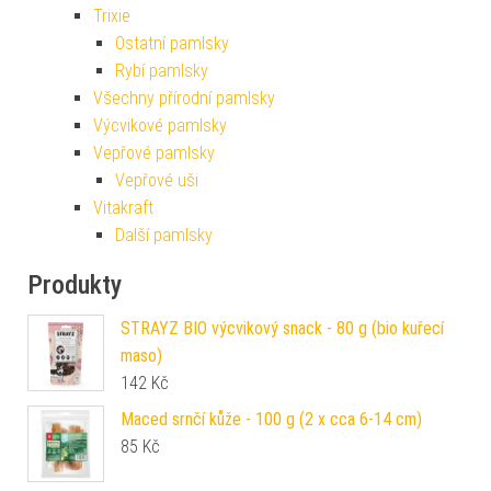
Trixie
Ostatní pamlsky
Rybí pamlsky
Všechny přírodní pamlsky
Výcvikové pamlsky
Vepřové pamlsky
Vepřové uši
Vitakraft
Další pamlsky
Produkty
STRAYZ BIO výcvikový snack - 80 g (bio kuřecí
maso)
142
Kč
Maced srnčí kůže - 100 g (2 x cca 6-14 cm)
85
Kč