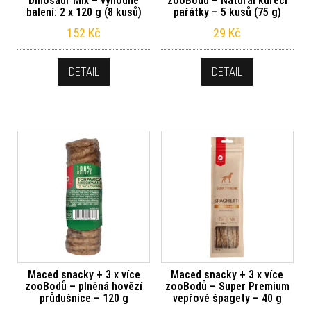
Dinosaur Mix – výhodné
zooBodů – Natural kuřecí
balení: 2 x 120 g (8 kusů)
pařátky – 5 kusů (75 g)
152
Kč
29
Kč
DETAIL
DETAIL
Maced snacky + 3 x více
Maced snacky + 3 x více
zooBodů – plněná hovězí
zooBodů – Super Premium
průdušnice – 120 g
vepřové špagety – 40 g