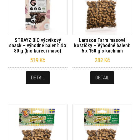
STRAYZ BIO výcvikový
Larsson Farm masové
snack – výhodné balení: 4 x
kostičky – Výhodné balení:
80 g (bio kuřecí maso)
6 x 150 g s kachním
519
Kč
282
Kč
DETAIL
DETAIL