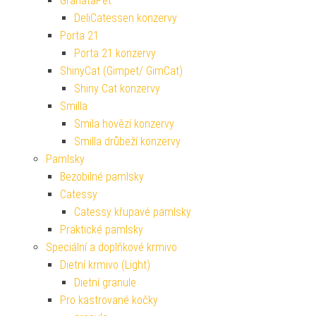
GranataPet
DeliCatessen konzervy
Porta 21
Porta 21 konzervy
ShinyCat (Gimpet/ GimCat)
Shiny Cat konzervy
Smilla
Smila hovězí konzervy
Smilla drůbeží konzervy
Pamlsky
Bezobilné pamlsky
Catessy
Catessy křupavé pamlsky
Praktické pamlsky
Speciální a doplňkové krmivo
Dietní krmivo (Light)
Dietní granule
Pro kastrované kočky