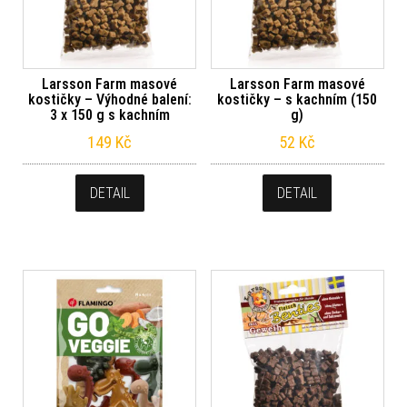
Larsson Farm masové
Larsson Farm masové
kostičky – Výhodné balení:
kostičky – s kachním (150
3 x 150 g s kachním
g)
149
Kč
52
Kč
DETAIL
DETAIL