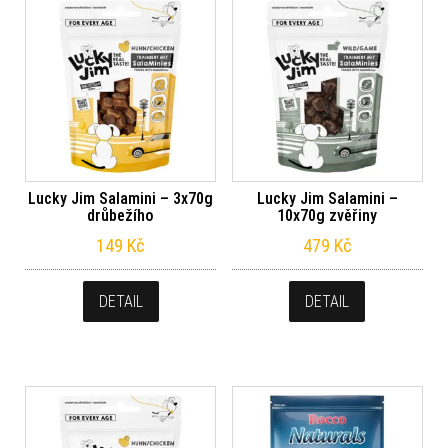
Lucky Jim Salamini – 3x70g
Lucky Jim Salamini –
drůbežího
10x70g zvěřiny
149
Kč
479
Kč
DETAIL
DETAIL