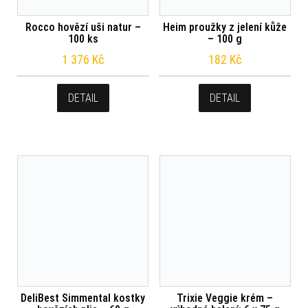
Rocco hovězí uši natur –
Heim proužky z jelení kůže
100 ks
– 100 g
1 376
Kč
182
Kč
DETAIL
DETAIL
DeliBest Simmental kostky
Trixie Veggie krém –