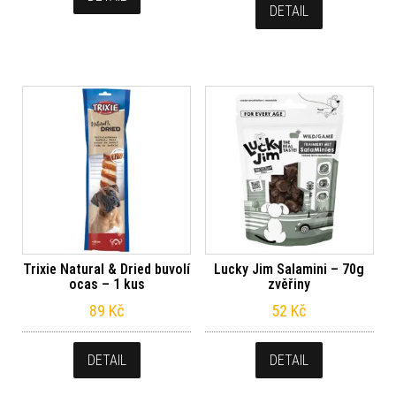
DETAIL
Trixie Natural & Dried buvolí
Lucky Jim Salamini – 70g
ocas – 1 kus
zvěřiny
89
Kč
52
Kč
DETAIL
DETAIL