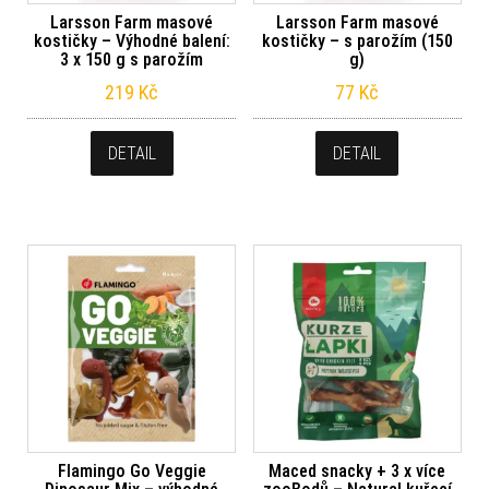
Larsson Farm masové
Larsson Farm masové
kostičky – Výhodné balení:
kostičky – s parožím (150
3 x 150 g s parožím
g)
219
Kč
77
Kč
DETAIL
DETAIL
Flamingo Go Veggie
Maced snacky + 3 x více