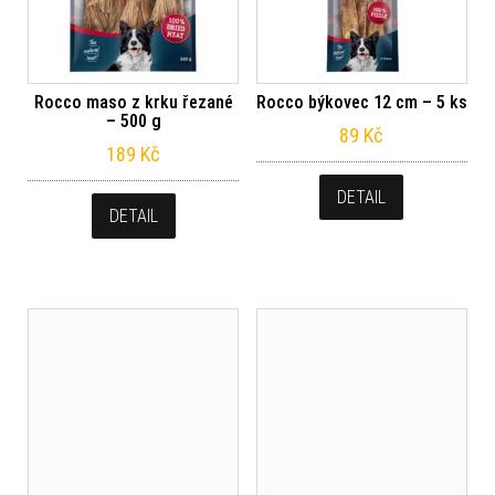
Rocco maso z krku řezané
Rocco býkovec 12 cm – 5 ks
– 500 g
89
Kč
189
Kč
DETAIL
DETAIL