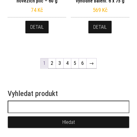
hovězích plic – 60 g
výhodné balení: 6 x 75 g
74
Kč
569
Kč
DETAIL
DETAIL
1
2
3
4
5
6
→
Vyhledat produkt
Vyhledávání