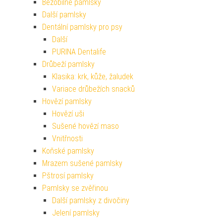
Bezobilné pamlsky
Další pamlsky
Dentální pamlsky pro psy
Další
PURINA Dentalife
Drůbeží pamlsky
Klasika: krk, kůže, žaludek
Variace drůbežích snacků
Hovězí pamlsky
Hovězí uši
Sušené hovězí maso
Vnitřnosti
Koňské pamlsky
Mrazem sušené pamlsky
Pštrosí pamlsky
Pamlsky se zvěřinou
Další pamlsky z divočiny
Jelení pamlsky