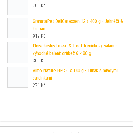
705
Kč
GranataPet DeliCatessen 12 x 400 g - Jehněčí &
krocan
919
Kč
Fleischeslust meat & treat tréninkový salám -
výhodné balení: drůbež 6 x 80 g
309
Kč
Almo Nature HFC 6 x 140 g - Tuňák s mladými
sardinkami
271
Kč