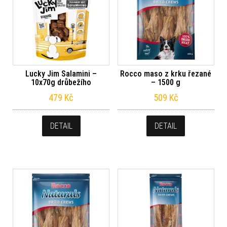
Lucky Jim Salamini –
Rocco maso z krku řezané
10x70g drůbežího
– 1500 g
479
Kč
509
Kč
DETAIL
DETAIL