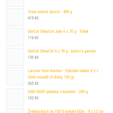
Trixie sušené šproty - 400 g
419
Kč
GimCat ShinyCat Jelly 6 x 70 g - Tuňák
116
Kč
GimCat ShinyCat 6 x 70 g - kuřecí a garnely
135
Kč
Larsson Farm Knuties - Výhodné balení: 6 x 1,
Směs kousků (4 druhy, 150 g)
265
Kč
DIBO BARF pamlsky s kachním - 200 g
102
Kč
Žvýkací kosti ze 100 % koňské kůže - 9 x 12 cm