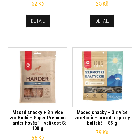
52
Kč
25
Kč
DETAIL
DETAIL
Maced snacky + 3 x více
Maced snacky + 3 x více
zooBodů – Super Premium
zooBodů – přírodní šproty
Harder hovězí – velikost S:
baltské – 85 g
100 g
79
Kč
65
Kč