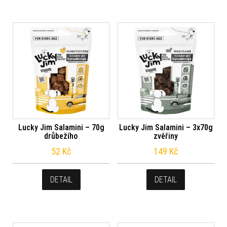
Lucky Jim Salamini – 70g
Lucky Jim Salamini – 3x70g
drůbežího
zvěřiny
52
Kč
149
Kč
DETAIL
DETAIL