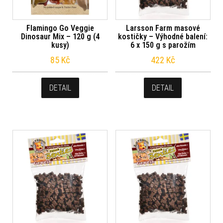
Flamingo Go Veggie
Larsson Farm masové
Dinosaur Mix – 120 g (4
kostičky – Výhodné balení:
kusy)
6 x 150 g s parožím
85
Kč
422
Kč
DETAIL
DETAIL