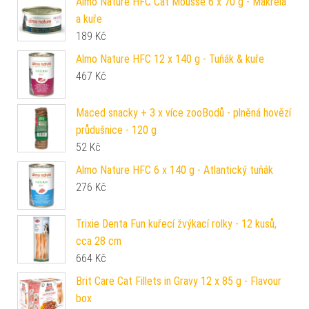
Almo Nature HFC Cat Mousse 6 x 70 g - Makrela
a kuře
189
Kč
Almo Nature HFC 12 x 140 g - Tuňák & kuře
467
Kč
Maced snacky + 3 x více zooBodů - plněná hovězí
průdušnice - 120 g
52
Kč
Almo Nature HFC 6 x 140 g - Atlantický tuňák
276
Kč
Trixie Denta Fun kuřecí žvýkací rolky - 12 kusů,
cca 28 cm
664
Kč
Brit Care Cat Fillets in Gravy 12 x 85 g - Flavour
box