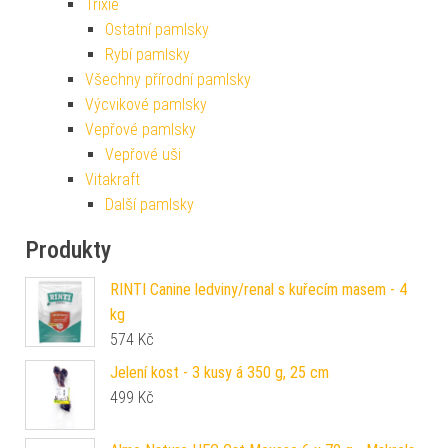
Trixie
Ostatní pamlsky
Rybí pamlsky
Všechny přírodní pamlsky
Výcvikové pamlsky
Vepřové pamlsky
Vepřové uši
Vitakraft
Další pamlsky
Produkty
RINTI Canine ledviny/renal s kuřecím masem - 4
kg
574
Kč
Jelení kost - 3 kusy á 350 g, 25 cm
499
Kč