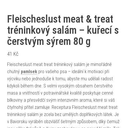
Fleischeslust meat & treat
tréninkový salám – kuřecí s
čerstvým sýrem 80 g
41
Kč
Fleischeslust meat treat tréninkový salám je mimořádně
chutný
pamlsek
pro vašeho psa – ideální k motivaci při
výcviku nebo jednoduše k tomu, abyste mu udělali radost
kdykoli během dne. S velmi vysokým obsahem čerstvého
masa a vnitřností v potravinářské kvalitě poskytuje cenné
bílkoviny a přesvědčí svým intenzivním aroma, které si váš
čtyřnohý přítel zamiluje. Receptura Fleischeslust meat treat
tréninkový salám je zcela bez umělých doplňkových látek. Je
v Bavorsku vyráběn obzvlášť šetrným způsobem, díky čemuž