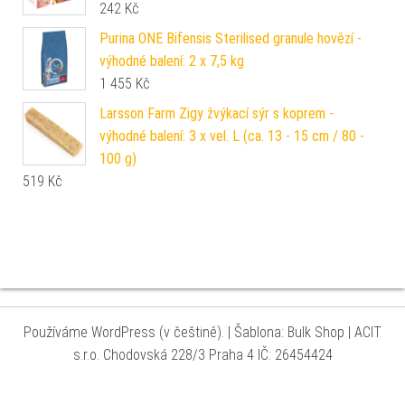
242
Kč
Purina ONE Bifensis Sterilised granule hovězí -
výhodné balení: 2 x 7,5 kg
1 455
Kč
Larsson Farm Zigy žvýkací sýr s koprem -
výhodné balení: 3 x vel. L (ca. 13 - 15 cm / 80 -
100 g)
519
Kč
Používáme WordPress (v češtině).
|
Šablona: Bulk Shop
| ACIT
s.r.o. Chodovská 228/3 Praha 4 IČ: 26454424