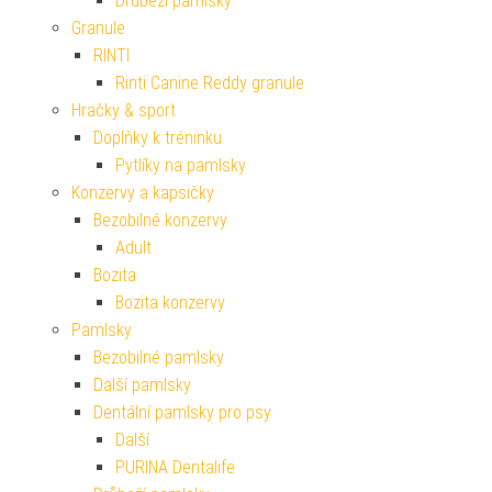
Drůbeží pamlsky
Granule
RINTI
Rinti Canine Reddy granule
Hračky & sport
Doplňky k tréninku
Pytlíky na pamlsky
Konzervy a kapsičky
Bezobilné konzervy
Adult
Bozita
Bozita konzervy
Pamlsky
Bezobilné pamlsky
Další pamlsky
Dentální pamlsky pro psy
Další
PURINA Dentalife