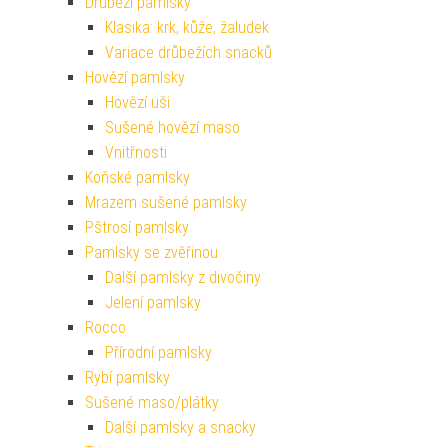
Drůbeží pamlsky
Klasika: krk, kůže, žaludek
Variace drůbežích snacků
Hovězí pamlsky
Hovězí uši
Sušené hovězí maso
Vnitřnosti
Koňské pamlsky
Mrazem sušené pamlsky
Pštrosí pamlsky
Pamlsky se zvěřinou
Další pamlsky z divočiny
Jelení pamlsky
Rocco
Přírodní pamlsky
Rybí pamlsky
Sušené maso/plátky
Další pamlsky a snacky