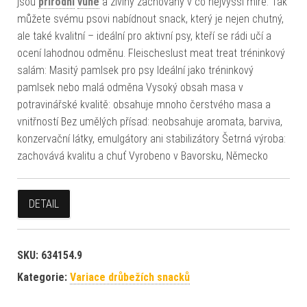
jsou
přírodní
vůně
a živiny zachovány v co nejvyšší míře. Tak
můžete svému psovi nabídnout snack, který je nejen chutný,
ale také kvalitní – ideální pro aktivní psy, kteří se rádi učí a
ocení lahodnou odměnu. Fleischeslust meat treat tréninkový
salám: Masitý pamlsek pro psy Ideální jako tréninkový
pamlsek nebo malá odměna Vysoký obsah masa v
potravinářské kvalitě: obsahuje mnoho čerstvého masa a
vnitřností Bez umělých přísad: neobsahuje aromata, barviva,
konzervační látky, emulgátory ani stabilizátory Šetrná výroba:
zachovává kvalitu a chuť Vyrobeno v Bavorsku, Německo
DETAIL
SKU:
634154.9
Kategorie:
Variace drůbežích snacků