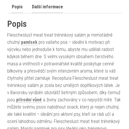
Popis
Další informace
Popis
Fleischeslust meat treat tréninkový salám je mimořádně
chutný
pamlsek
pro vašeho psa – ideální k motivaci při
výcviku nebo jednoduše k tomu, abyste mu udělali radost
kdykoli během dne. S velmi vysokým obsahem čerstvého
masa a vnitřností v potravinářské kvalitě poskytuje cenné
bílkoviny a přesvědčí svým intenzivním aroma, které si váš
čtyřnohý přítel zamiluje. Receptura Fleischeslust meat treat
tréninkový salám je zcela bez umělých doplňkových látek. Je
v Bavorsku vyráběn obzvlášť šetrným způsobem, díky čemuž
jsou
přírodní
vůně
a živiny zachovány v co nejvyšší míře. Tak
můžete svému psovi nabídnout snack, který je nejen chutný,
ale také kvalitní – ideální pro aktivní psy, kteří se rádi učí a
ocení lahodnou odměnu. Fleischeslust meat treat tréninkový
salám: Masitý pamlsek pro psy Ideální jako tréninkový