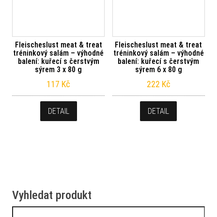
Fleischeslust meat & treat
Fleischeslust meat & treat
tréninkový salám – výhodné
tréninkový salám – výhodné
balení: kuřecí s čerstvým
balení: kuřecí s čerstvým
sýrem 3 x 80 g
sýrem 6 x 80 g
117
Kč
222
Kč
DETAIL
DETAIL
Vyhledat produkt
Vyhledávání