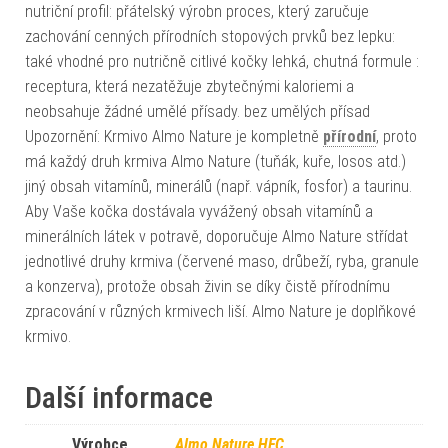
nutriční profil: přátelský výrobn proces, který zaručuje
zachování cenných přírodních stopových prvků bez lepku:
také vhodné pro nutričně citlivé kočky lehká, chutná formule :
receptura, která nezatěžuje zbytečnými kaloriemi a
neobsahuje žádné umělé přísady. bez umělých přísad
Upozornění: Krmivo Almo Nature je kompletně
přírodní
, proto
má každý druh krmiva Almo Nature (tuňák, kuře, losos atd.)
jiný obsah vitamínů, minerálů (např. vápník, fosfor) a taurinu.
Aby Vaše kočka dostávala vyvážený obsah vitamínů a
minerálních látek v potravě, doporučuje Almo Nature střídat
jednotlivé druhy krmiva (červené maso, drůbeží, ryba, granule
a konzerva), protože obsah živin se díky čistě přírodnímu
zpracování v různých krmivech liší. Almo Nature je doplňkové
krmivo.
Další informace
Výrobce
Almo Nature HFC