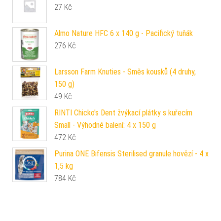
27
Kč
Almo Nature HFC 6 x 140 g - Pacifický tuňák
276
Kč
Larsson Farm Knuties - Směs kousků (4 druhy,
150 g)
49
Kč
RINTI Chicko's Dent žvýkací plátky s kuřecím
Small - Výhodné balení: 4 x 150 g
472
Kč
Purina ONE Bifensis Sterilised granule hovězí - 4 x
1,5 kg
784
Kč