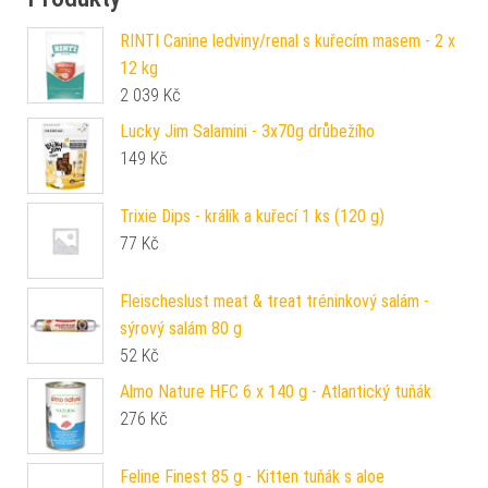
RINTI Canine ledviny/renal s kuřecím masem - 2 x
12 kg
2 039
Kč
Lucky Jim Salamini - 3x70g drůbežího
149
Kč
Trixie Dips - králík a kuřecí 1 ks (120 g)
77
Kč
Fleischeslust meat & treat tréninkový salám -
sýrový salám 80 g
52
Kč
Almo Nature HFC 6 x 140 g - Atlantický tuňák
276
Kč
Feline Finest 85 g - Kitten tuňák s aloe