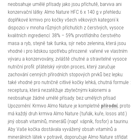
neobsahuje umělé přísady jako jsou příchutě, barviva ani
konzervační látky. Almo Nature HFC 6 x 140 g v přehledu:
doplňkové krmivo pro kočky všech věkových kategorií k
dispozici v mnoha různých příchutích z čerstvých, vysoce
kvalitních ingrediencí: 38% – 59% prvotřídního čerstvého
masa a ryb, stejně tak šunka, sýr nebo zelenina, která jsou
vhodné i pro lidskou spotřebu přirozené: vařené ve vlastním
vývaru a konzervovány, zvláště chutné a stravitelné vysoce
nutriční profil: přátelský výrobn proces, který zaručuje
zachování cenných přírodních stopových prvků bez lepku:
také vhodné pro nutričně citlivé kočky lehká, chutná formule :
receptura, která nezatěžuje zbytečnými kaloriemi a
neobsahuje žádné umělé přísady. bez umělých přísad
Upozornění: Krmivo Almo Nature je kompletně
přírodní
, proto
má každý druh krmiva Almo Nature (tuňák, kuře, losos atd.)
jiný obsah vitamínů, minerálů (např. vápník, fosfor) a taurinu.
Aby Vaše kočka dostávala vyvážený obsah vitamínů a
minerálních látek v potravě, doporučuje Almo Nature střídat