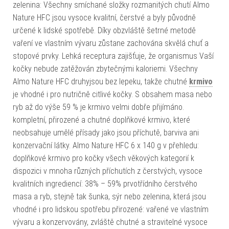
zelenina: Všechny smíchané složky rozmanitých chutí Almo
Nature HFC jsou vysoce kvalitní, čerstvé a byly původně
určené k lidské spotřebě. Díky obzvláště šetrné metodě
vaření ve vlastním vývaru zůstane zachována skvělá chuť a
stopové prvky. Lehká receptura zajišťuje, že organismus Vaší
kočky nebude zatěžován zbytečnými kaloriemi. Všechny
Almo Nature HFC druhyjsou bez lepeku, takže chutné
krmivo
je vhodné i pro nutričně citlivé kočky. S obsahem masa nebo
ryb až do výše 59 % je krmivo velmi dobře přijímáno.
kompletní, přirozené a chutné doplňkové krmivo, které
neobsahuje umělé přísady jako jsou příchutě, barviva ani
konzervační látky. Almo Nature HFC 6 x 140 g v přehledu:
doplňkové krmivo pro kočky všech věkových kategorií k
dispozici v mnoha různých příchutích z čerstvých, vysoce
kvalitních ingrediencí: 38% – 59% prvotřídního čerstvého
masa a ryb, stejně tak šunka, sýr nebo zelenina, která jsou
vhodné i pro lidskou spotřebu přirozené: vařené ve vlastním
vývaru a konzervovány, zvláště chutné a stravitelné vysoce