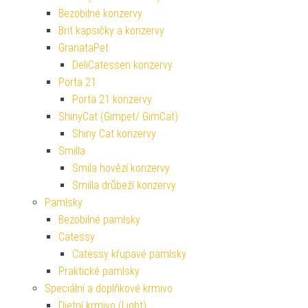
Bezobilné konzervy
Brit kapsičky a konzervy
GranataPet
DeliCatessen konzervy
Porta 21
Porta 21 konzervy
ShinyCat (Gimpet/ GimCat)
Shiny Cat konzervy
Smilla
Smila hovězí konzervy
Smilla drůbeží konzervy
Pamlsky
Bezobilné pamlsky
Catessy
Catessy křupavé pamlsky
Praktické pamlsky
Speciální a doplňkové krmivo
Dietní krmivo (Light)