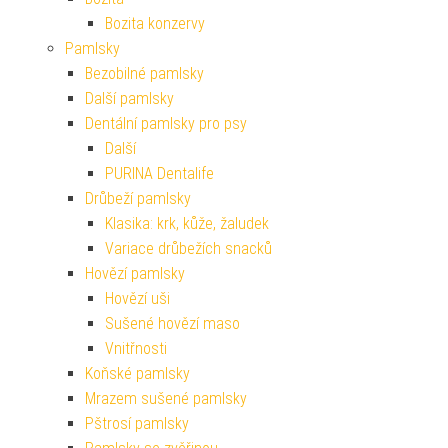
Bozita konzervy
Pamlsky
Bezobilné pamlsky
Další pamlsky
Dentální pamlsky pro psy
Další
PURINA Dentalife
Drůbeží pamlsky
Klasika: krk, kůže, žaludek
Variace drůbežích snacků
Hovězí pamlsky
Hovězí uši
Sušené hovězí maso
Vnitřnosti
Koňské pamlsky
Mrazem sušené pamlsky
Pštrosí pamlsky