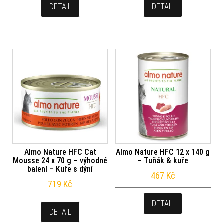
DETAIL
DETAIL
Almo Nature HFC Cat
Almo Nature HFC 12 x 140 g
Mousse 24 x 70 g – výhodné
– Tuňák & kuře
balení – Kuře s dýní
467
Kč
719
Kč
DETAIL
DETAIL