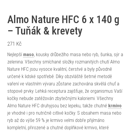
Almo Nature HFC 6 x 140 g
– Tuňák & krevety
271
Kč
Nejlepší
maso
, kousky drůbežího masa nebo ryb, šunka, sýr a
zelenina: Všechny smíchané složky rozmanitých chutí Almo
Nature HFC jsou vysoce kvalitní, čerstvé a byly původně
určené k lidské spotřebě. Díky obzvláště šetrné metodě
vaření ve vlastním vývaru zůstane zachována skvělá chuť a
stopové prvky. Lehká receptura zajišťuje, že organismus Vaší
kočky nebude zatěžován zbytečnými kaloriemi. Všechny
Almo Nature HFC druhyjsou bez lepeku, takže chutné
krmivo
je vhodné i pro nutričně citlivé kočky. S obsahem masa nebo
ryb až do výše 59 % je krmivo velmi dobře přijímáno.
kompletní, přirozené a chutné doplňkové krmivo, které