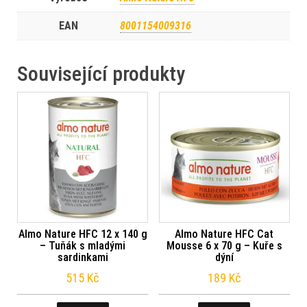
EAN
8001154009316
Související produkty
Almo Nature HFC 12 x 140 g
Almo Nature HFC Cat
– Tuňák s mladými
Mousse 6 x 70 g – Kuře s
sardinkami
dýní
515
Kč
189
Kč