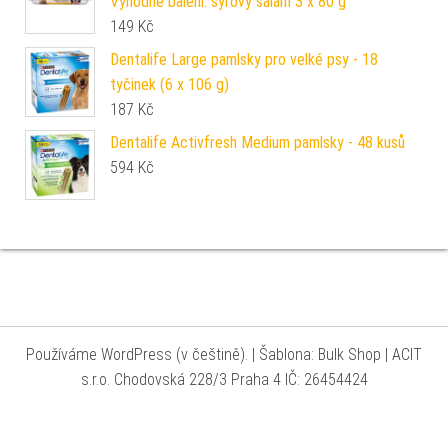
Výhodné balení: sýrový salám 3 x 80 g
149
Kč
Dentalife Large pamlsky pro velké psy - 18
tyčinek (6 x 106 g)
187
Kč
Dentalife Activfresh Medium pamlsky - 48 kusů
594
Kč
Používáme WordPress (v češtině).
|
Šablona: Bulk Shop
| ACIT
s.r.o. Chodovská 228/3 Praha 4 IČ: 26454424