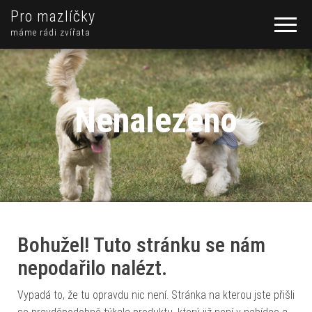
Pro mazlíčky
máme rádi zvířata
Nenalezeno
Bohužel! Tuto stránku se nám
nepodařilo nalézt.
Vypadá to, že tu opravdu nic není. Stránka na kterou jste přišli