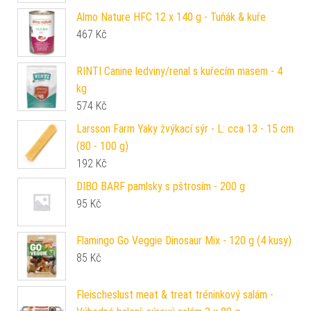
Almo Nature HFC 12 x 140 g - Tuňák & kuře
467
Kč
RINTI Canine ledviny/renal s kuřecím masem - 4
kg
574
Kč
Larsson Farm Yaky žvýkací sýr - L: cca 13 - 15 cm
(80 - 100 g)
192
Kč
DIBO BARF pamlsky s pštrosím - 200 g
95
Kč
Flamingo Go Veggie Dinosaur Mix - 120 g (4 kusy)
85
Kč
Fleischeslust meat & treat tréninkový salám -