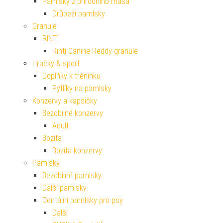
Pamlsky z přírodního masa
Drůbeží pamlsky
Granule
RINTI
Rinti Canine Reddy granule
Hračky & sport
Doplňky k tréninku
Pytlíky na pamlsky
Konzervy a kapsičky
Bezobilné konzervy
Adult
Bozita
Bozita konzervy
Pamlsky
Bezobilné pamlsky
Další pamlsky
Dentální pamlsky pro psy
Další