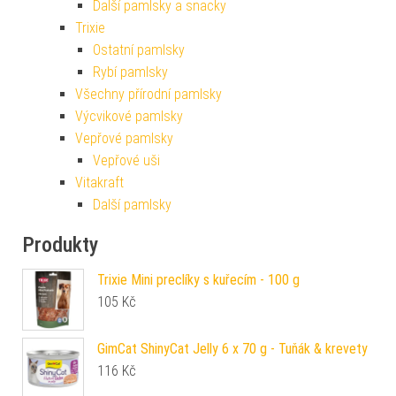
Další pamlsky a snacky
Trixie
Ostatní pamlsky
Rybí pamlsky
Všechny přírodní pamlsky
Výcvikové pamlsky
Vepřové pamlsky
Vepřové uši
Vitakraft
Další pamlsky
Produkty
Trixie Mini preclíky s kuřecím - 100 g
105
Kč
GimCat ShinyCat Jelly 6 x 70 g - Tuňák & krevety
116
Kč