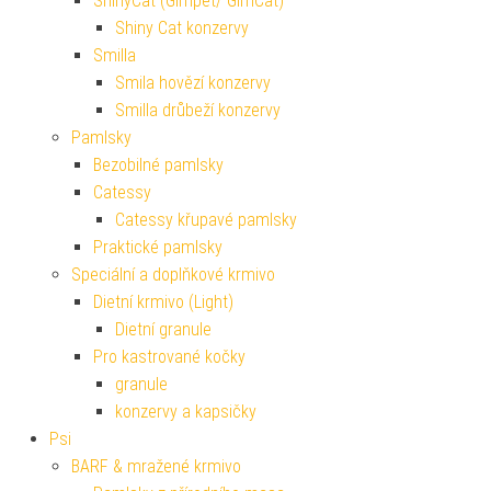
ShinyCat (Gimpet/ GimCat)
Shiny Cat konzervy
Smilla
Smila hovězí konzervy
Smilla drůbeží konzervy
Pamlsky
Bezobilné pamlsky
Catessy
Catessy křupavé pamlsky
Praktické pamlsky
Speciální a doplňkové krmivo
Dietní krmivo (Light)
Dietní granule
Pro kastrované kočky
granule
konzervy a kapsičky
Psi
BARF & mražené krmivo