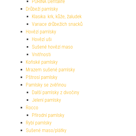
PURINA Dentalife
Drůbeží pamlsky
Klasika: krk, kůže, žaludek
Variace drůbežích snacků
Hovězí pamlsky
Hovězí uši
Sušené hovězí maso
Vnitřnosti
Koňské pamlsky
Mrazem sušené pamlsky
Pštrosí pamlsky
Pamlsky se zvěřinou
Další pamlsky z divočiny
Jelení pamlsky
Rocco
Přírodní pamlsky
Rybí pamlsky
Sušené maso/plátky