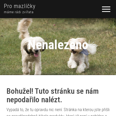
Pro mazlíčky
máme rádi zvířata
Nenalezeno
Bohužel! Tuto stránku se nám
nepodařilo nalézt.
Vypadá to, že tu opravdu nic není. Stránka na kterou jste přišli