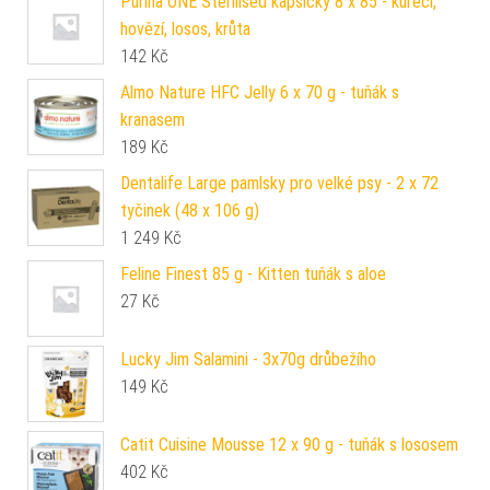
Purina ONE Sterilised kapsičky 8 x 85 - kuřecí,
hovězí, losos, krůta
142
Kč
Almo Nature HFC Jelly 6 x 70 g - tuňák s
kranasem
189
Kč
Dentalife Large pamlsky pro velké psy - 2 x 72
tyčinek (48 x 106 g)
1 249
Kč
Feline Finest 85 g - Kitten tuňák s aloe
27
Kč
Lucky Jim Salamini - 3x70g drůbežího
149
Kč
Catit Cuisine Mousse 12 x 90 g - tuňák s lososem
402
Kč