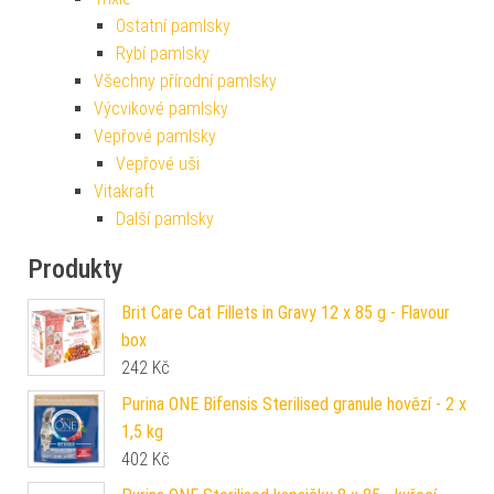
Ostatní pamlsky
Rybí pamlsky
Všechny přírodní pamlsky
Výcvikové pamlsky
Vepřové pamlsky
Vepřové uši
Vitakraft
Další pamlsky
Produkty
Brit Care Cat Fillets in Gravy 12 x 85 g - Flavour
box
242
Kč
Purina ONE Bifensis Sterilised granule hovězí - 2 x
1,5 kg
402
Kč