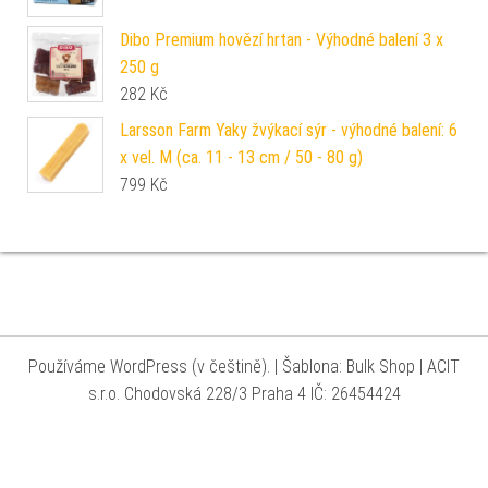
Dibo Premium hovězí hrtan - Výhodné balení 3 x
250 g
282
Kč
Larsson Farm Yaky žvýkací sýr - výhodné balení: 6
x vel. M (ca. 11 - 13 cm / 50 - 80 g)
799
Kč
Používáme WordPress (v češtině).
|
Šablona: Bulk Shop
| ACIT
s.r.o. Chodovská 228/3 Praha 4 IČ: 26454424