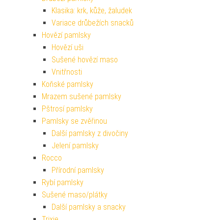
Klasika: krk, kůže, žaludek
Variace drůbežích snacků
Hovězí pamlsky
Hovězí uši
Sušené hovězí maso
Vnitřnosti
Koňské pamlsky
Mrazem sušené pamlsky
Pštrosí pamlsky
Pamlsky se zvěřinou
Další pamlsky z divočiny
Jelení pamlsky
Rocco
Přírodní pamlsky
Rybí pamlsky
Sušené maso/plátky
Další pamlsky a snacky
Trixie