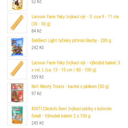
52
Kč
Larsson Farm Yaky žvýkací sýr - S: cca 9 - 11 cm
(30 - 50 g)
84
Kč
DeliBest Light tyčinky pštrosí šlachy - 200 g
242
Kč
Larsson Farm Yaky žvýkací sýr - výhodné balení: 3
x vel. L (ca. 13 - 15 cm / 80 - 100 g)
559
Kč
8in1 Meaty Treats - kachní s jablkem (50 g)
97
Kč
RINTI Chicko's Dent žvýkací plátky s kuřecím
Small - Výhodné balení: 2 x 150 g
245
Kč