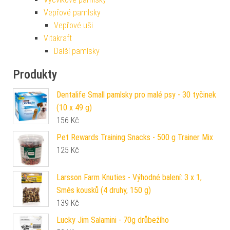
Vepřové pamlsky
Vepřové uši
Vitakraft
Další pamlsky
Produkty
Dentalife Small pamlsky pro malé psy - 30 tyčinek
(10 x 49 g)
156
Kč
Pet Rewards Training Snacks - 500 g Trainer Mix
125
Kč
Larsson Farm Knuties - Výhodné balení: 3 x 1,
Směs kousků (4 druhy, 150 g)
139
Kč
Lucky Jim Salamini - 70g drůbežího