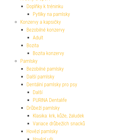
Doplňky k tréninku
Pytlíky na pamlsky
Konzervy a kapsičky
Bezobilné konzervy
Adult
Bozita
Bozita konzervy
Pamlsky
Bezobilné pamlsky
Další pamlsky
Dentální pamlsky pro psy
Další
PURINA Dentalife
Drůbeží pamlsky
Klasika: krk, kůže, žaludek
Variace drůbežích snacků
Hovězí pamlsky
Hovězí uši