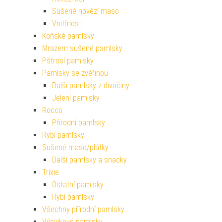
Sušené hovězí maso
Vnitřnosti
Koňské pamlsky
Mrazem sušené pamlsky
Pštrosí pamlsky
Pamlsky se zvěřinou
Další pamlsky z divočiny
Jelení pamlsky
Rocco
Přírodní pamlsky
Rybí pamlsky
Sušené maso/plátky
Další pamlsky a snacky
Trixie
Ostatní pamlsky
Rybí pamlsky
Všechny přírodní pamlsky
Výcvikové pamlsky