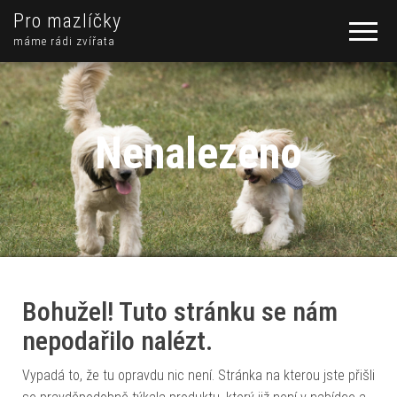
Pro mazlíčky
máme rádi zvířata
Nenalezeno
Bohužel! Tuto stránku se nám
nepodařilo nalézt.
Vypadá to, že tu opravdu nic není. Stránka na kterou jste přišli