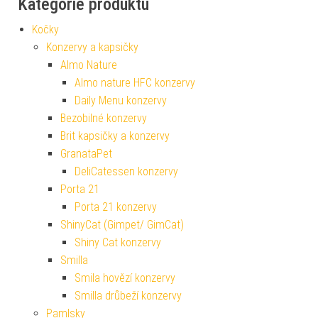
Kategorie produktu
Kočky
Konzervy a kapsičky
Almo Nature
Almo nature HFC konzervy
Daily Menu konzervy
Bezobilné konzervy
Brit kapsičky a konzervy
GranataPet
DeliCatessen konzervy
Porta 21
Porta 21 konzervy
ShinyCat (Gimpet/ GimCat)
Shiny Cat konzervy
Smilla
Smila hovězí konzervy
Smilla drůbeží konzervy
Pamlsky