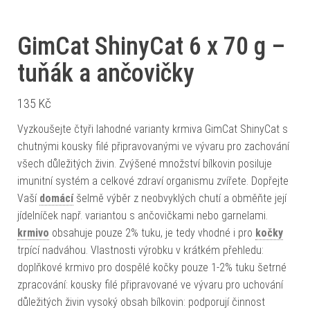
GimCat ShinyCat 6 x 70 g –
tuňák a ančovičky
135
Kč
Vyzkoušejte čtyři lahodné varianty krmiva GimCat ShinyCat s
chutnými kousky filé připravovanými ve vývaru pro zachování
všech důležitých živin. Zvýšené množství bílkovin posiluje
imunitní systém a celkové zdraví organismu zvířete. Dopřejte
Vaší
domácí
šelmě výběr z neobvyklých chutí a obměňte její
jídelníček např. variantou s ančovičkami nebo garnelami.
krmivo
obsahuje pouze 2% tuku, je tedy vhodné i pro
kočky
trpící nadváhou. Vlastnosti výrobku v krátkém přehledu:
doplňkové krmivo pro dospělé kočky pouze 1-2% tuku šetrné
zpracování: kousky filé připravované ve vývaru pro uchování
důležitých živin vysoký obsah bílkovin: podporují činnost