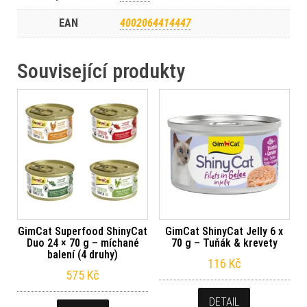
EAN
4002064414447
Související produkty
GimCat Superfood ShinyCat
GimCat ShinyCat Jelly 6 x
Duo 24 × 70 g – míchané
70 g – Tuňák & krevety
balení (4 druhy)
116
Kč
575
Kč
DETAIL