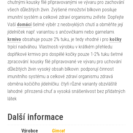
chutnými kousky filé připravovanými ve vývaru pro zachování
všech důležitých živin. Zvýšené množství bílkovin posiluje
imunitní systém a celkové zdraví organismu zvířete. Dopřejte
Vaší
domácí
šelmě výběr z neobvyklých chutí a obměňte její
jídelníček např. variantou s ančovičkami nebo garnelami.
krmivo
obsahuje pouze 2% tuku, je tedy vhodné i pro
kočky
trpící nadváhou. Vlastnosti výrobku v krátkém přehledu:
doplňkové krmivo pro dospělé kočky pouze 1-2% tuku šetrné
zpracování: kousky filé připravované ve vývaru pro uchování
důležitých živin vysoký obsah bílkovin: podporují činnost
imunitního systému a celkové zdraví organismu zdravá
obměna kočičího jídelníčku: čtyři různé varianty obzvláště
lahodné: přirozená chuť a vysoká snášenlivost bez přídatných
látek
Další informace
Výrobce
Gimcat