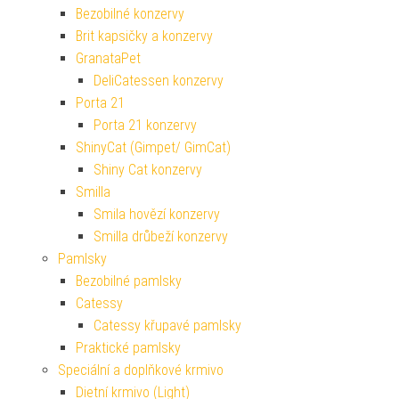
Bezobilné konzervy
Brit kapsičky a konzervy
GranataPet
DeliCatessen konzervy
Porta 21
Porta 21 konzervy
ShinyCat (Gimpet/ GimCat)
Shiny Cat konzervy
Smilla
Smila hovězí konzervy
Smilla drůbeží konzervy
Pamlsky
Bezobilné pamlsky
Catessy
Catessy křupavé pamlsky
Praktické pamlsky
Speciální a doplňkové krmivo
Dietní krmivo (Light)