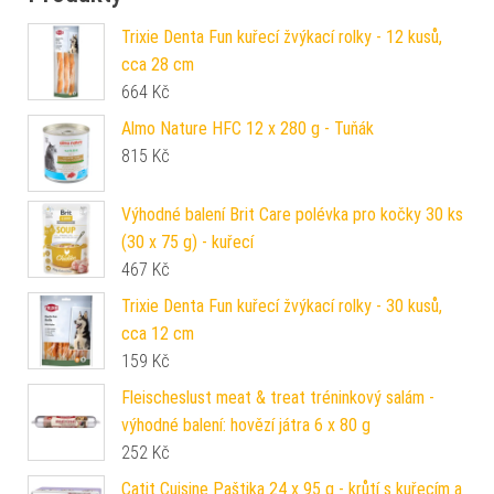
Trixie Denta Fun kuřecí žvýkací rolky - 12 kusů,
cca 28 cm
664
Kč
Almo Nature HFC 12 x 280 g - Tuňák
815
Kč
Výhodné balení Brit Care polévka pro kočky 30 ks
(30 x 75 g) - kuřecí
467
Kč
Trixie Denta Fun kuřecí žvýkací rolky - 30 kusů,
cca 12 cm
159
Kč
Fleischeslust meat & treat tréninkový salám -
výhodné balení: hovězí játra 6 x 80 g
252
Kč
Catit Cuisine Paštika 24 x 95 g - krůtí s kuřecím a