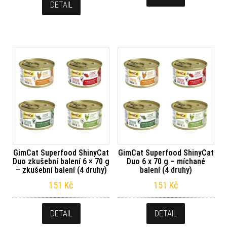
DETAIL
GimCat Superfood ShinyCat
GimCat Superfood ShinyCat
Duo zkušební balení 6 × 70 g
Duo 6 x 70 g – míchané
– zkušební balení (4 druhy)
balení (4 druhy)
151
Kč
151
Kč
DETAIL
DETAIL