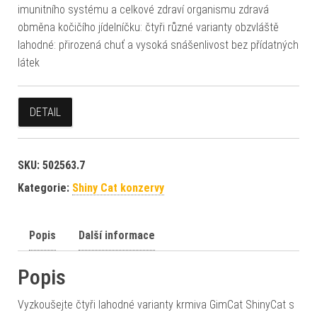
imunitního systému a celkové zdraví organismu zdravá
obměna kočičího jídelníčku: čtyři různé varianty obzvláště
lahodné: přirozená chuť a vysoká snášenlivost bez přídatných
látek
DETAIL
SKU:
502563.7
Kategorie:
Shiny Cat konzervy
Popis
Další informace
Popis
Vyzkoušejte čtyři lahodné varianty krmiva GimCat ShinyCat s