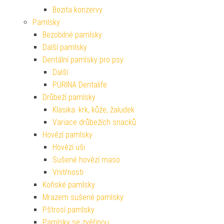
Bozita konzervy
Pamlsky
Bezobilné pamlsky
Další pamlsky
Dentální pamlsky pro psy
Další
PURINA Dentalife
Drůbeží pamlsky
Klasika: krk, kůže, žaludek
Variace drůbežích snacků
Hovězí pamlsky
Hovězí uši
Sušené hovězí maso
Vnitřnosti
Koňské pamlsky
Mrazem sušené pamlsky
Pštrosí pamlsky
Pamlsky se zvěřinou