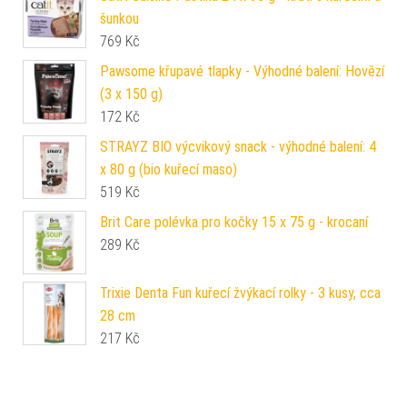
šunkou
769
Kč
Pawsome křupavé tlapky - Výhodné balení: Hovězí
(3 x 150 g)
172
Kč
STRAYZ BIO výcvikový snack - výhodné balení: 4
x 80 g (bio kuřecí maso)
519
Kč
Brit Care polévka pro kočky 15 x 75 g - krocaní
289
Kč
Trixie Denta Fun kuřecí žvýkací rolky - 3 kusy, cca
28 cm
217
Kč