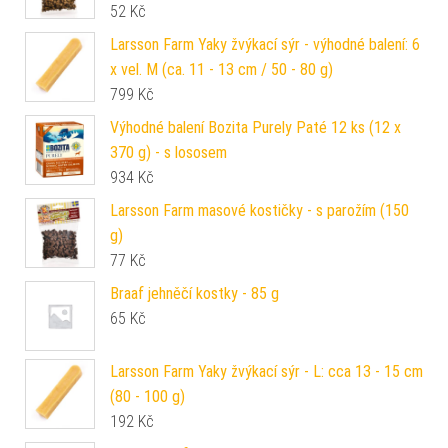
52
Kč
Larsson Farm Yaky žvýkací sýr - výhodné balení: 6
x vel. M (ca. 11 - 13 cm / 50 - 80 g)
799
Kč
Výhodné balení Bozita Purely Paté 12 ks (12 x
370 g) - s lososem
934
Kč
Larsson Farm masové kostičky - s parožím (150
g)
77
Kč
Braaf jehněčí kostky - 85 g
65
Kč
Larsson Farm Yaky žvýkací sýr - L: cca 13 - 15 cm
(80 - 100 g)
192
Kč