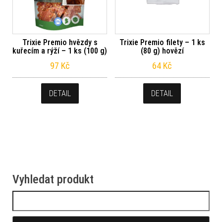
Trixie Premio hvězdy s
Trixie Premio filety – 1 ks
kuřecím a rýží – 1 ks (100 g)
(80 g) hovězí
97
Kč
64
Kč
DETAIL
DETAIL
Vyhledat produkt
Vyhledávání