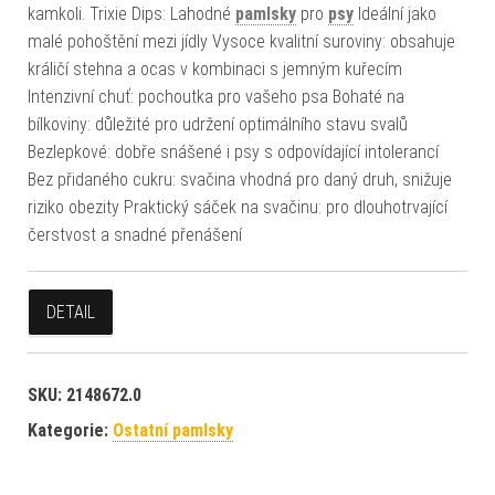
kamkoli. Trixie Dips: Lahodné
pamlsky
pro
psy
Ideální jako
malé pohoštění mezi jídly Vysoce kvalitní suroviny: obsahuje
králičí stehna a ocas v kombinaci s jemným kuřecím
Intenzivní chuť: pochoutka pro vašeho psa Bohaté na
bílkoviny: důležité pro udržení optimálního stavu svalů
Bezlepkové: dobře snášené i psy s odpovídající intolerancí
Bez přidaného cukru: svačina vhodná pro daný druh, snižuje
riziko obezity Praktický sáček na svačinu: pro dlouhotrvající
čerstvost a snadné přenášení
DETAIL
SKU:
2148672.0
Kategorie:
Ostatní pamlsky