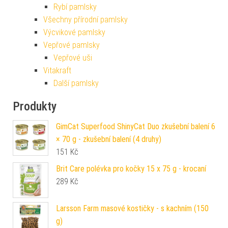
Rybí pamlsky
Všechny přírodní pamlsky
Výcvikové pamlsky
Vepřové pamlsky
Vepřové uši
Vitakraft
Další pamlsky
Produkty
GimCat Superfood ShinyCat Duo zkušební balení 6
× 70 g - zkušební balení (4 druhy)
151
Kč
Brit Care polévka pro kočky 15 x 75 g - krocaní
289
Kč
Larsson Farm masové kostičky - s kachním (150
g)