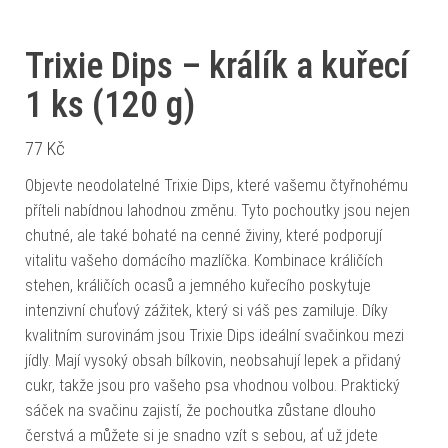
Trixie Dips – králík a kuřecí
1 ks (120 g)
77
Kč
Objevte neodolatelné Trixie Dips, které vašemu čtyřnohému
příteli nabídnou lahodnou změnu. Tyto pochoutky jsou nejen
chutné, ale také bohaté na cenné živiny, které podporují
vitalitu vašeho domácího mazlíčka. Kombinace králičích
stehen, králičích ocasů a jemného kuřecího poskytuje
intenzivní chuťový zážitek, který si váš pes zamiluje. Díky
kvalitním surovinám jsou Trixie Dips ideální svačinkou mezi
jídly. Mají vysoký obsah bílkovin, neobsahují lepek a přidaný
cukr, takže jsou pro vašeho psa vhodnou volbou. Praktický
sáček na svačinu zajistí, že pochoutka zůstane dlouho
čerstvá a můžete si je snadno vzít s sebou, ať už jdete