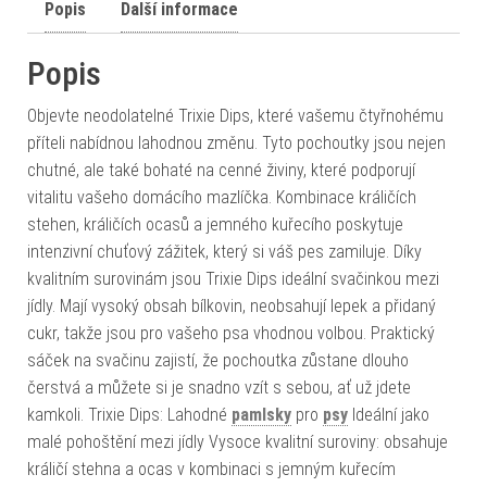
Popis
Další informace
Popis
Objevte neodolatelné Trixie Dips, které vašemu čtyřnohému
příteli nabídnou lahodnou změnu. Tyto pochoutky jsou nejen
chutné, ale také bohaté na cenné živiny, které podporují
vitalitu vašeho domácího mazlíčka. Kombinace králičích
stehen, králičích ocasů a jemného kuřecího poskytuje
intenzivní chuťový zážitek, který si váš pes zamiluje. Díky
kvalitním surovinám jsou Trixie Dips ideální svačinkou mezi
jídly. Mají vysoký obsah bílkovin, neobsahují lepek a přidaný
cukr, takže jsou pro vašeho psa vhodnou volbou. Praktický
sáček na svačinu zajistí, že pochoutka zůstane dlouho
čerstvá a můžete si je snadno vzít s sebou, ať už jdete
kamkoli. Trixie Dips: Lahodné
pamlsky
pro
psy
Ideální jako
malé pohoštění mezi jídly Vysoce kvalitní suroviny: obsahuje
králičí stehna a ocas v kombinaci s jemným kuřecím