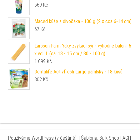
569
Kč
Maced kůže z divočáka - 100 g (2 x cca 6-14 cm)
67
Kč
Larsson Farm Yaky žvýkací sýr - výhodné balení: 6
x vel. L (ca. 13 - 15 cm / 80 - 100 g)
1 099
Kč
Dentalife Activfresh Large pamlsky - 18 kusů
302
Kč
Používáme WordPress (v češtině).
|
Šablona: Bulk Shop
| ACIT