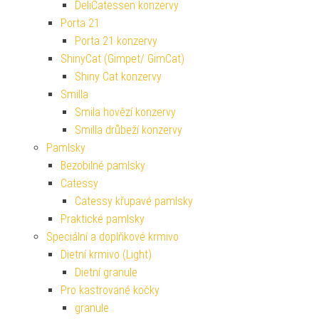
DeliCatessen konzervy
Porta 21
Porta 21 konzervy
ShinyCat (Gimpet/ GimCat)
Shiny Cat konzervy
Smilla
Smila hovězí konzervy
Smilla drůbeží konzervy
Pamlsky
Bezobilné pamlsky
Catessy
Catessy křupavé pamlsky
Praktické pamlsky
Speciální a doplňkové krmivo
Dietní krmivo (Light)
Dietní granule
Pro kastrované kočky
granule