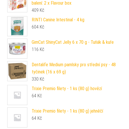
balení: 2 x Flavour box
409
Kč
RINTI Canine Intestinal - 4 kg
604
Kč
GimCat ShinyCat Jelly 6 x 70 g - Tuňák & kuře
116
Kč
Dentalife Medium pamlsky pro střední psy - 48
tyčinek (16 x 69 g)
330
Kč
Trixie Premio filety - 1 ks (80 g) hovězí
64
Kč
Trixie Premio filety - 1 ks (80 g) jehněčí
64
Kč