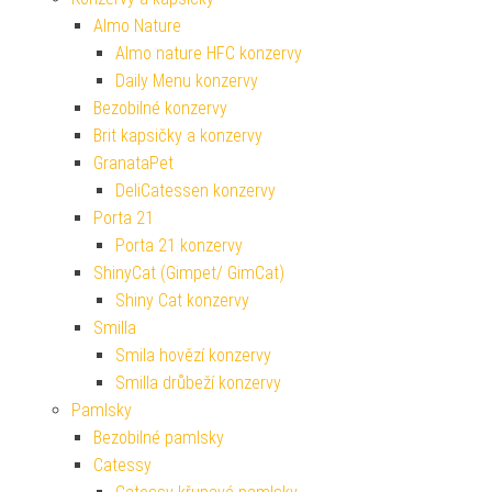
Almo Nature
Almo nature HFC konzervy
Daily Menu konzervy
Bezobilné konzervy
Brit kapsičky a konzervy
GranataPet
DeliCatessen konzervy
Porta 21
Porta 21 konzervy
ShinyCat (Gimpet/ GimCat)
Shiny Cat konzervy
Smilla
Smila hovězí konzervy
Smilla drůbeží konzervy
Pamlsky
Bezobilné pamlsky
Catessy