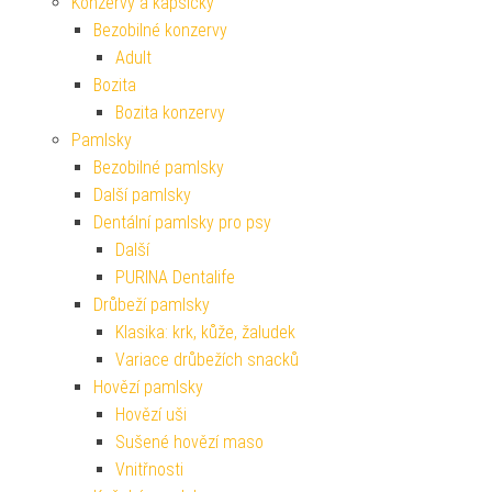
Konzervy a kapsičky
Bezobilné konzervy
Adult
Bozita
Bozita konzervy
Pamlsky
Bezobilné pamlsky
Další pamlsky
Dentální pamlsky pro psy
Další
PURINA Dentalife
Drůbeží pamlsky
Klasika: krk, kůže, žaludek
Variace drůbežích snacků
Hovězí pamlsky
Hovězí uši
Sušené hovězí maso
Vnitřnosti