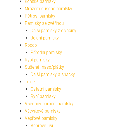
Koňské pamlsky
Mrazem sušené pamlsky
Pštrosí pamlsky
Pamlsky se zvěřinou
Další pamlsky z divočiny
Jelení pamlsky
Rocco
Přírodní pamlsky
Rybí pamlsky
Sušené maso/plátky
Další pamlsky a snacky
Trixie
Ostatní pamlsky
Rybí pamlsky
Všechny přírodní pamlsky
Výcvikové pamlsky
Vepřové pamlsky
Vepřové uši