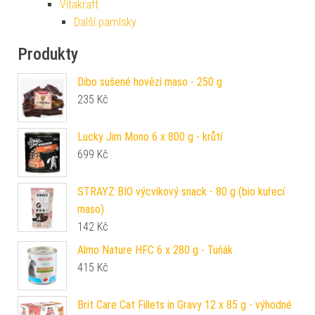
Vitakraft
Další pamlsky
Produkty
Dibo sušené hovězí maso - 250 g
235
Kč
Lucky Jim Mono 6 x 800 g - krůtí
699
Kč
STRAYZ BIO výcvikový snack - 80 g (bio kuřecí
maso)
142
Kč
Almo Nature HFC 6 x 280 g - Tuňák
415
Kč
Brit Care Cat Fillets in Gravy 12 x 85 g - výhodné